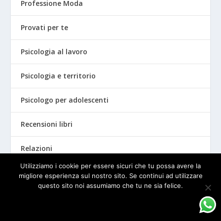
Professione Moda
Provati per te
Psicologia al lavoro
Psicologia e territorio
Psicologo per adolescenti
Recensioni libri
Relazioni
Utilizziamo i cookie per essere sicuri che tu possa avere la
Ricomincio da me
migliore esperienza sul nostro sito. Se continui ad utilizzare
questo sito noi assumiamo che tu ne sia felice.
Social e vita digitale
OK
PRIVACY POLICY
South working