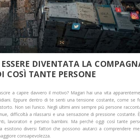
A ESSERE DIVENTATA LA COMPAGN
DI COSÌ TANTE PERSONE
riuscire a capire davvero il motivo? Magari hai una vita apparentem
otidiani. Eppure dentro di te senti una tensione costante, come se f
torto. Non sei l’unico. Negli ultimi anni sempre più persone raccon
nue, difficoltà a rilassarsi e una sensazione di pressione costante. 
nti, lavoratori e persino bambini. Ma perché oggi così tante per
a esistono diversi fattori che possono aiutarci a comprendere me
maggiore consapevolezza.