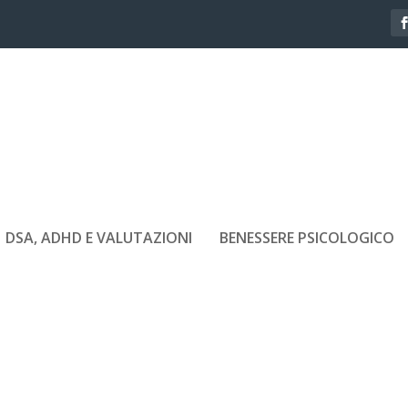
DSA, ADHD E VALUTAZIONI
BENESSERE PSICOLOGICO
TE PERSONE SOFFRONO DI ANSIA:
EGNALI DA CONOSCERE
, 2026
|
Ansia
,
Benessere Psicologico
|
0
|