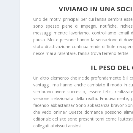
VIVIAMO IN UNA SOC
Uno dei motivi principali per cui l’ansia sembra ess
sono spesso piene di impegni, notifiche, richie
messaggi mentre lavoriamo, controlliamo email du
pausa. Molte persone hanno la sensazione di dover
stato di attivazione continua rende difficile recup
riesce mai a rallentare, l’ansia trova terreno fertile.
IL PESO DE
Un altro elemento che incide profondamente è il co
vantaggi, ma hanno anche cambiato il modo in cu
sembrano avere successo, essere felici, realizz
versione selezionata della realtà. Emotivamente, p
facendo abbastanza? Sono abbastanza bravo? Sono in
che vedo online? Queste domande possono alimen
editoriale del sito sono presenti temi come l’autost
collegati ai vissuti ansiosi.