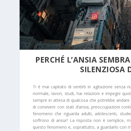
PERCHÉ L’ANSIA SEMBR
SILENZIOSA 
Ti è mai capitato di sentirti in agitazione senza 
normale, lavori, studi, hai relazioni e impegni qu
sempre in attesa di qualcosa che potrebbe andare s
di convivere con stati d’ansia, preoccupazioni conti
fenomeno che riguarda adulti, adolescenti, stude
soffrono di ansia? La risposta non è semplice, m
questo fenomeno e, soprattutto, a guardarlo con 