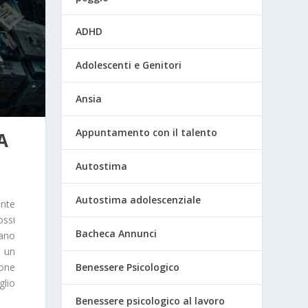
ADHD
Adolescenti e Genitori
Ansia
Appuntamento con il talento
A
Autostima
Autostima adolescenziale
ente
ossi
Bacheca Annunci
tano
È un
Benessere Psicologico
sone
glio
Benessere psicologico al lavoro