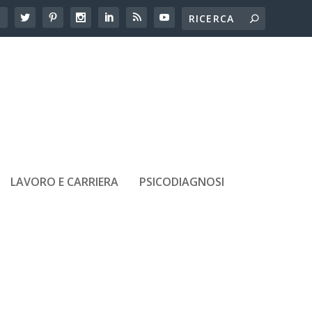
LAVORO E CARRIERA
PSICODIAGNOSI
ARTICOLI RECENTI
Adolescenti e amicizie tossiche:
come riconoscerle