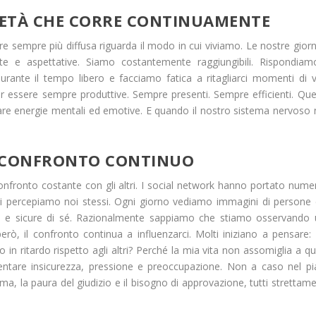
IETÀ CHE CORRE CONTINUAMENTE
ere sempre più diffusa riguarda il modo in cui viviamo. Le nostre gior
ste e aspettative. Siamo costantemente raggiungibili. Rispondia
rante il tempo libero e facciamo fatica a ritagliarci momenti di 
 essere sempre produttive. Sempre presenti. Sempre efficienti. Qu
erare energie mentali ed emotive. E quando il nostro sistema nervoso
L CONFRONTO CONTINUO
nfronto costante con gli altri. I social network hanno portato nume
i percepiamo noi stessi. Ogni giorno vediamo immagini di persone
ate e sicure di sé. Razionalmente sappiamo che stiamo osservando
erò, il confronto continua a influenzarci. Molti iniziano a pensare:
 ritardo rispetto agli altri? Perché la mia vita non assomiglia a qu
tare insicurezza, pressione e preoccupazione. Non a caso nel p
ima, la paura del giudizio e il bisogno di approvazione, tutti strettam