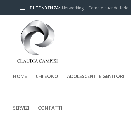
DI TENDENZA:
Networking – Come e quando farlo
HOME
CHI SONO
ADOLESCENTI E GENITORI
PERCHÉ OGGI COSÌ TAN
SERVIZI
CONTATTI
CAUSE E S
Inserito da
Claudia Campisi
|
Giu 9