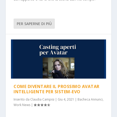
PER SAPERNE DI PIÙ
COME DIVENTARE IL PROSSIMO AVATAR
INTELLIGENTE PER SISTEM-EVO
Inserito da
Claudia Campisi
|
Giu 4, 2021
|
Bacheca Annunci
,
Work News
|