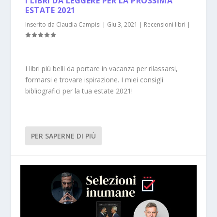
I LIBRI DA LEGGERE PER LA PROSSIMA
ESTATE 2021
Inserito da
Claudia Campisi
|
Giu 3, 2021
|
Recensioni libri
|
I libri più belli da portare in vacanza per rilassarsi,
formarsi e trovare ispirazione. I miei consigli
bibliografici per la tua estate 2021!
PER SAPERNE DI PIÙ