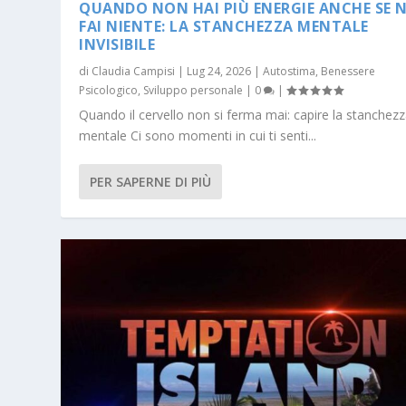
QUANDO NON HAI PIÙ ENERGIE ANCHE SE 
FAI NIENTE: LA STANCHEZZA MENTALE
INVISIBILE
di
Claudia Campisi
|
Lug 24, 2026
|
Autostima
,
Benessere
Psicologico
,
Sviluppo personale
|
0
|
Quando il cervello non si ferma mai: capire la stanchez
mentale Ci sono momenti in cui ti senti...
PER SAPERNE DI PIÙ