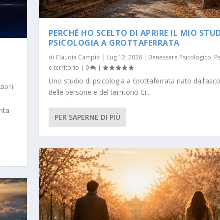
PERCHÉ HO SCELTO DI APRIRE IL MIO STUD
PSICOLOGIA A GROTTAFERRATA
di
Claudia Campisi
|
Lug 12, 2026
|
Benessere Psicologico
,
Ps
e territorio
|
0
|
Uno studio di psicologia a Grottaferrata nato dall’asco
zioni
delle persone e del territorio Ci...
nta
PER SAPERNE DI PIÙ