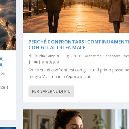
PERCHÉ CONFRONTARSI CONTINUAMENT
CON GLI ALTRI FA MALE
di
Claudia Campisi
|
Lug 8, 2026
|
Autostima
,
Benessere Psic
A
|
0
|
A
Smettere di confrontarsi con gli altri: il primo passo pe
ppo
meglio Viviamo in un’epoca in cui...
sce e
PER SAPERNE DI PIÙ