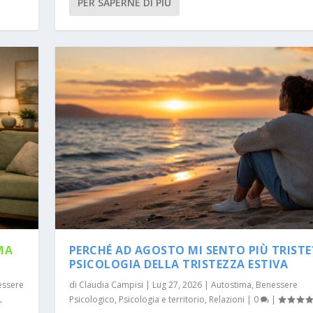
PER SAPERNE DI PIÙ
MA
PERCHÉ AD AGOSTO MI SENTO PIÙ TRISTE
PSICOLOGIA DELLA TRISTEZZA ESTIVA
essere
di
Claudia Campisi
|
Lug 27, 2026
|
Autostima
,
Benessere
i
,
Psicologico
,
Psicologia e territorio
,
Relazioni
|
0
|