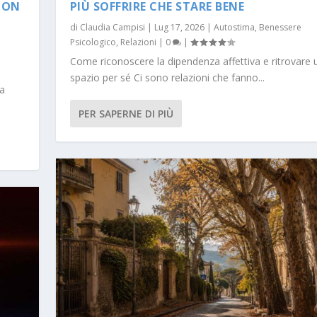
NON
PIÙ SOFFRIRE CHE STARE BENE
di
Claudia Campisi
|
Lug 17, 2026
|
Autostima
,
Benessere
Psicologico
,
Relazioni
|
0
|
Come riconoscere la dipendenza affettiva e ritrovare
spazio per sé Ci sono relazioni che fanno...
za
PER SAPERNE DI PIÙ