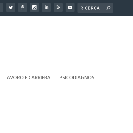
LAVORO E CARRIERA
PSICODIAGNOSI
ARTICOLI RECENTI
Dislessia alle scuole superiori: le
difficoltà che emergono in