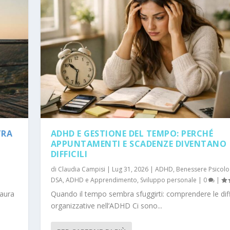
TRA
ADHD E GESTIONE DEL TEMPO: PERCHÉ
APPUNTAMENTI E SCADENZE DIVENTANO
DIFFICILI
di
Claudia Campisi
|
Lug 31, 2026
|
ADHD
,
Benessere Psicolo
DSA, ADHD e Apprendimento
,
Sviluppo personale
|
0
|
paura
Quando il tempo sembra sfuggirti: comprendere le diff
organizzative nell’ADHD Ci sono...
O STUDIO DI PSICOL...
SOFFRONO DI ANSIA: ...
O PSICOLOGICO PER GL...
FOUNDER DI FREELANC...
E ESTIVE
menti
l talento
gico
gico
icologico
,
,
Psicologia e territorio
,
Psicologia e territorio
Sviluppo personale
|
,
Recensioni libri
0
|
|
,
|
Sviluppo personale
|
0
0
0
|
|
|
|
0
|