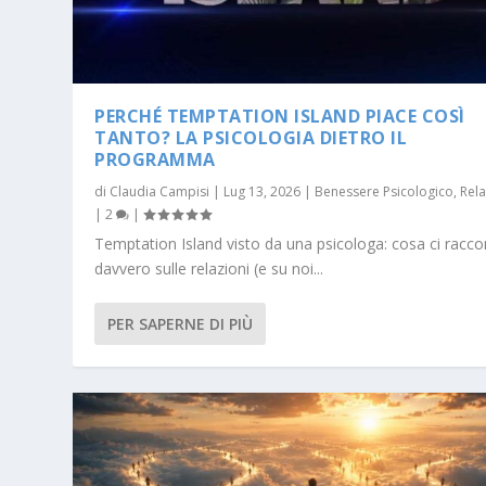
PERCHÉ TEMPTATION ISLAND PIACE COSÌ
TANTO? LA PSICOLOGIA DIETRO IL
PROGRAMMA
di
Claudia Campisi
|
Lug 13, 2026
|
Benessere Psicologico
,
Rela
|
2
|
Temptation Island visto da una psicologa: cosa ci racco
davvero sulle relazioni (e su noi...
PER SAPERNE DI PIÙ