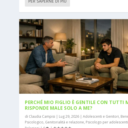
PER SAPERNE DI PIÙ
PERCHÉ MIO FIGLIO È GENTILE CON TUTTI 
RISPONDE MALE SOLO A ME?
di
Claudia Campisi
|
Lug 29, 2026
|
Adolescenti e Genitori
,
Ben
Psicologico
,
Genitorialità e relazione
,
Psicologo per adolescent