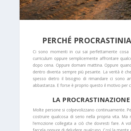
PERCHÉ PROCRASTINI
Ci sono momenti in cui sai perfettamente cosa d
curriculum oppure semplicemente affrontare qualcosa
dopo cena. Oppure domani mattina. Oppure quando 
dentro diventa sempre più pesante. La verità è che
spesso dietro il bisogno di rimandare ci sono an
abbastanza. E forse è proprio questo il motivo per
LA PROCRASTINAZIONE
Molte persone si colpevolizzano continuamente. Pens
costruire qualcosa di serio nella propria vita. Ma
l’emozione collegata a ciò che dovresti fare. A vol
farcela oppure di deludere qualcuno. Così la mente cer