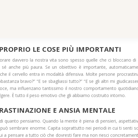
ROPRIO LE COSE PIÙ IMPORTANTI
rare davvero la nostra vita sono spesso quelle che ci bloccano di 
 sé anche più paura. Se un obiettivo è importante, automaticam
ui che il cervello entra in modalità difensiva. Molte persone procrasti
stanza bravo?” “E se sbagliassi tutto?” “E se gli altri mi giudicasse
oce, ma influenzano tantissimo il nostro comportamento quotidian
ere. È tutto il peso emotivo che gli abbiamo costruito intorno.
RASTINAZIONE E ANSIA MENTALE
di quanto pensiamo. Quando la mente è piena di pensieri, aspettati
può sembrare enorme. Capita soprattutto nei periodi in cui ti senti s
nui a pensare a tutto ciò che dovresti fare ma non riesci concretamen