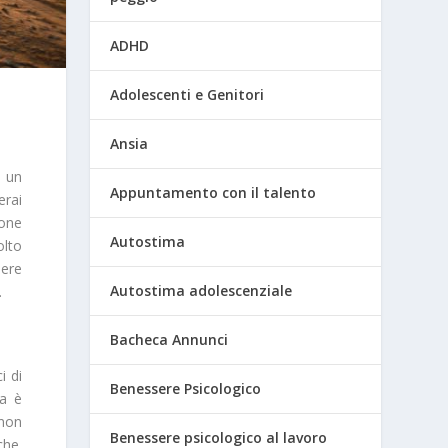
ADHD
Adolescenti e Genitori
Ansia
e un
Appuntamento con il talento
erai
ione
Autostima
olto
sere
Autostima adolescenziale
.
Bacheca Annunci
i di
Benessere Psicologico
ma è
 non
Benessere psicologico al lavoro
che.