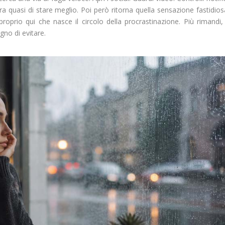
ra quasi di stare meglio. Poi però ritorna quella sensazione fastidios
roprio qui che nasce il circolo della procrastinazione. Più rimandi,
gno di evitare.