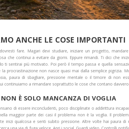
AMO ANCHE LE COSE IMPORTANTI
ovresti fare. Magari devi studiare, iniziare un progetto, mandar
 che continui a evitare da giorni. Eppure rimandi. Ti dici che inizi
ti sentirai più motivato. Poi però il tempo passa e quella sensaz
 la procrastinazione non nasce quasi mai dalla semplice pigrizia. M
sia, paura di sbagliare, pressione mentale o il timore di non es
 cui continuiamo a rimandare soprattutto le cose che contano davvero
 NON È SOLO MANCANZA DI VOGLIA
ano di essere inconcludenti, poco disciplinate o addirittura incapac
 nella maggior parte dei casi il problema non è la voglia. Il proble
te inizi qualcosa e senti subito pressione. Altre volte hai paura di
ca una via di fuga veloce. Apri i social. Guardi video. Controlli notifi