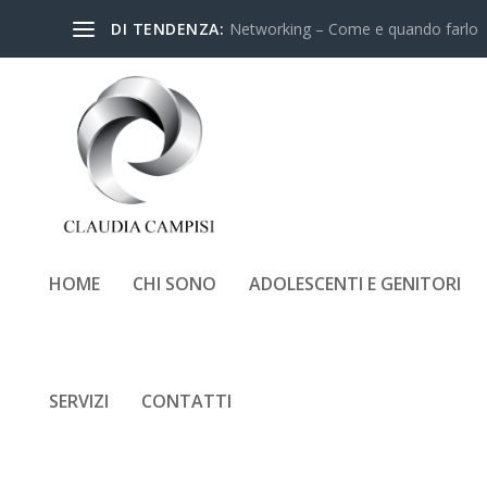
DI TENDENZA:
Networking – Come e quando farlo
HOME
CHI SONO
ADOLESCENTI E GENITORI
PERCHÉ PROCRASTINI
SERVIZI
CONTATTI
Inserito da
Claudia Campisi
|
Lug 2, 2026