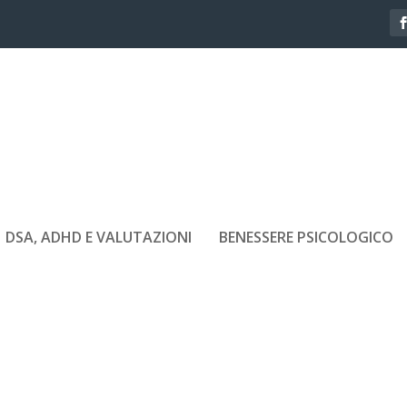
DSA, ADHD E VALUTAZIONI
BENESSERE PSICOLOGICO
AMO ANCHE LE COSE IMPORTANTI
|
Benessere Psicologico
,
Sviluppo personale
|
0
|