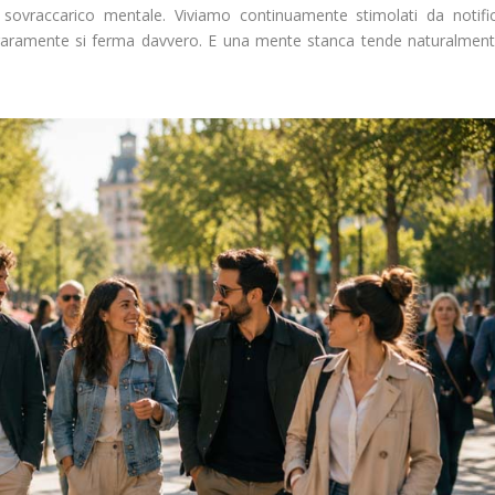
 sovraccarico mentale. Viviamo continuamente stimolati da notifi
ello raramente si ferma davvero. E una mente stanca tende naturalmen