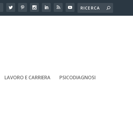
LAVORO E CARRIERA
PSICODIAGNOSI
ARTICOLI RECENTI
Adolescenti e amicizie tossiche:
come riconoscerle