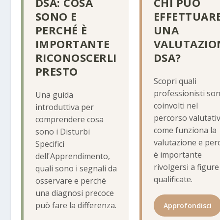
DSA: COSA
CHI PUÒ
SONO E
EFFETTUAR
PERCHÉ È
UNA
IMPORTANTE
VALUTAZIO
RICONOSCERLI
DSA?
PRESTO
Scopri quali
professionisti so
Una guida
coinvolti nel
introduttiva per
percorso valutativ
comprendere cosa
come funziona la
sono i Disturbi
valutazione e per
Specifici
è importante
dell'Apprendimento,
rivolgersi a figure
quali sono i segnali da
qualificate.
osservare e perché
una diagnosi precoce
può fare la differenza.
Approfondisci