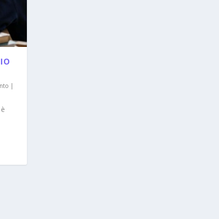
LIO
nto
|
 è