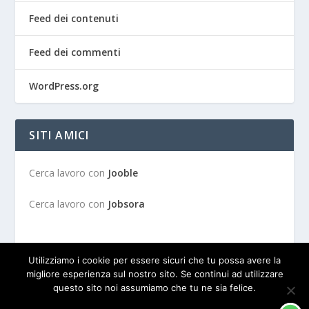
Feed dei contenuti
Feed dei commenti
WordPress.org
SITI AMICI
Cerca lavoro con
Jooble
Cerca lavoro con
Jobsora
Utilizziamo i cookie per essere sicuri che tu possa avere la
migliore esperienza sul nostro sito. Se continui ad utilizzare
questo sito noi assumiamo che tu ne sia felice.
Progettato da
| Alimentato da
Elegant Themes
WordPress