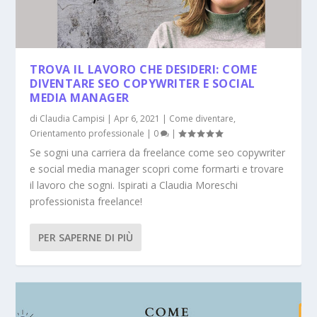
TROVA IL LAVORO CHE DESIDERI: COME
DIVENTARE SEO COPYWRITER E SOCIAL
MEDIA MANAGER
di
Claudia Campisi
|
Apr 6, 2021
|
Come diventare
,
Orientamento professionale
|
0
|
Se sogni una carriera da freelance come seo copywriter
e social media manager scopri come formarti e trovare
il lavoro che sogni. Ispirati a Claudia Moreschi
professionista freelance!
PER SAPERNE DI PIÙ