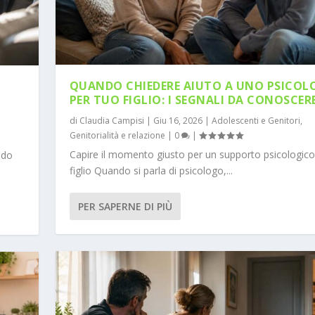
QUANDO CHIEDERE AIUTO A UNO PSICO
PER TUO FIGLIO: I SEGNALI DA CONOSCER
di
Claudia Campisi
|
Giu 16, 2026
|
Adolescenti e Genitori
,
Genitorialità e relazione
|
0
|
Capire il momento giusto per un supporto psicologico
ndo
figlio Quando si parla di psicologo,...
PER SAPERNE DI PIÙ