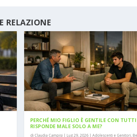
E RELAZIONE
PERCHÉ MIO FIGLIO È GENTILE CON TUTT
RISPONDE MALE SOLO A ME?
di
Claudia Campisi
|
Lug 29, 2026
|
Adolescenti e Genitori
,
Be