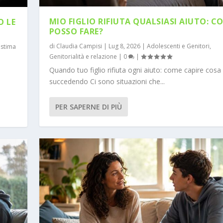
MIO FIGLIO RIFIUTA QUALSIASI AIUTO: C
O LE
POSSO FARE?
di
Claudia Campisi
|
Lug 8, 2026
|
Adolescenti e Genitori
,
stima
Genitorialità e relazione
|
0
|
Quando tuo figlio rifiuta ogni aiuto: come capire cosa
succedendo Ci sono situazioni che...
PER SAPERNE DI PIÙ