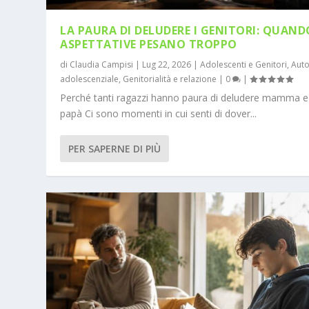
LA PAURA DI DELUDERE I GENITORI: QUAND
ASPETTATIVE PESANO TROPPO
di
Claudia Campisi
|
Lug 22, 2026
|
Adolescenti e Genitori
,
Auto
adolescenziale
,
Genitorialità e relazione
|
0
|
Perché tanti ragazzi hanno paura di deludere mamma e
papà Ci sono momenti in cui senti di dover...
PER SAPERNE DI PIÙ