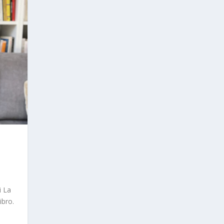
i La
ibro.