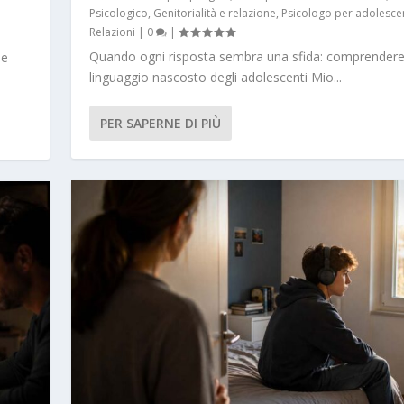
Psicologico
,
Genitorialità e relazione
,
Psicologo per adolescen
Relazioni
|
0
|
Quando ogni risposta sembra una sfida: comprendere 
le
linguaggio nascosto degli adolescenti Mio...
PER SAPERNE DI PIÙ