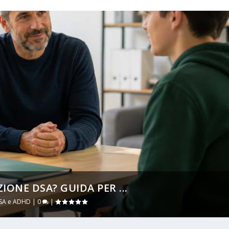
ONE DSA? GUIDA PER ...
DSA e ADHD
|
0
|