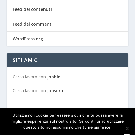
Feed dei contenuti
Feed dei commenti
WordPress.org
SITI AMICI
Cerca lavoro con
Jooble
Cerca lavoro con
Jobsora
Utilizziamo i cookie per essere sicuri che tu possa avere la
migliore esperienza sul nostro sito. Se continui ad utilizzare
questo sito noi assumiamo che tu ne sia felice.
Progettato da
| Alimentato da
Elegant Themes
WordPress