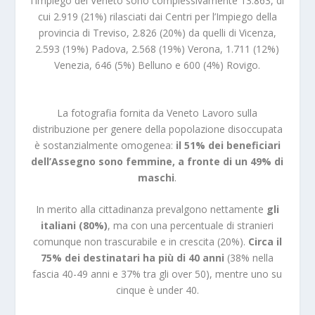
l’Impiego del Veneto sono complessivamente 13.863, di
cui 2.919 (21%) rilasciati dai Centri per l’Impiego della
provincia di Treviso, 2.826 (20%) da quelli di Vicenza,
2.593 (19%) Padova, 2.568 (19%) Verona, 1.711 (12%)
Venezia, 646 (5%) Belluno e 600 (4%) Rovigo.
La fotografia fornita da Veneto Lavoro sulla
distribuzione per genere della popolazione disoccupata
è sostanzialmente omogenea:
il 51% dei beneficiari
dell’Assegno sono femmine, a fronte di un 49% di
maschi
.
In merito alla cittadinanza prevalgono nettamente
gli
italiani (80%)
, ma con una percentuale di stranieri
comunque non trascurabile e in crescita (20%).
Circa il
75% dei destinatari ha più di 40 anni
(38% nella
fascia 40-49 anni e 37% tra gli over 50), mentre uno su
cinque è under 40.