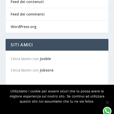
Feed dei contenuti
Feed dei commenti
WordPress.org
SITI AMICI
Cerca lavoro con
Jooble
Cerca lavoro con
Jobsora
Utilizziamo i cookie per essere sicuri che tu possa avere la
migliore esperienza sul nostro sito. Se continui ad utilizzare
questo sito noi assumiamo che tu ne sia felice.
Progettato da
| Alimentato da
Elegant Themes
WordPress
OK
PRIVACY POLICY