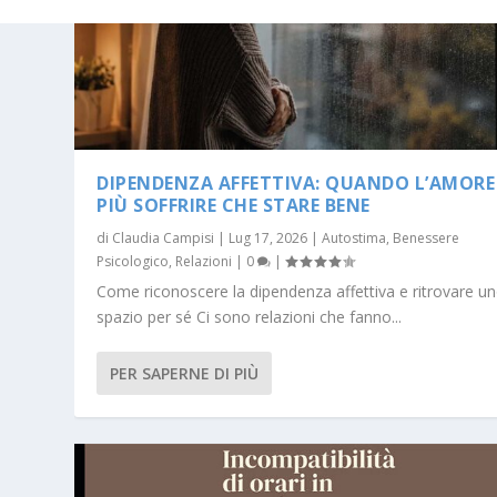
DIPENDENZA AFFETTIVA: QUANDO L’AMORE
PIÙ SOFFRIRE CHE STARE BENE
di
Claudia Campisi
|
Lug 17, 2026
|
Autostima
,
Benessere
Psicologico
,
Relazioni
|
0
|
Come riconoscere la dipendenza affettiva e ritrovare u
spazio per sé Ci sono relazioni che fanno...
PER SAPERNE DI PIÙ