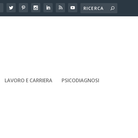
LAVORO E CARRIERA
PSICODIAGNOSI
ARTICOLI RECENTI
Adolescenti e amicizie tossiche:
come riconoscerle