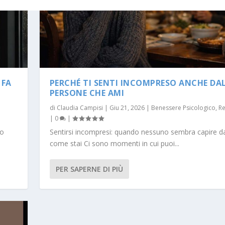
 FA
PERCHÉ TI SENTI INCOMPRESO ANCHE DA
PERSONE CHE AMI
di
Claudia Campisi
|
Giu 21, 2026
|
Benessere Psicologico
,
Re
|
0
|
no
Sentirsi incompresi: quando nessuno sembra capire d
come stai Ci sono momenti in cui puoi...
PER SAPERNE DI PIÙ