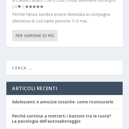
di
Claudia Campisi
|
Giu 9, 2026
|
Ansia
,
Benessere Psicologico
|
0
|
Perché l’ansia sembra essere diventata la compagna
silenziosa di così tante persone Ti è mai...
PER SAPERNE DI PIÙ
ARTICOLI RECENTI
Adolescenti e amicizie tossiche: come riconoscerle
Perché continui a metterti i bastoni tra le ruote?
La psicologia dell’autosabotaggio