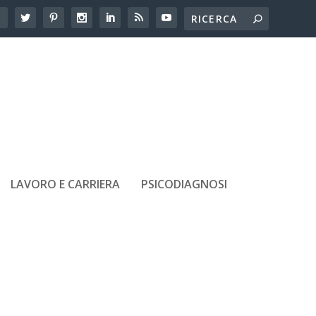
LAVORO E CARRIERA
PSICODIAGNOSI
ARTICOLI RECENTI
Dislessia alle scuole superiori: le
difficoltà che emergono in