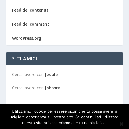
Feed dei contenuti
Feed dei commenti
WordPress.org
SITI AMICI
Cerca lavoro con
Jooble
Cerca lavoro con
Jobsora
Utilizziamo i cookie per essere sicuri che tu possa avere la
migliore esperienza sul nostro sito. Se continui ad utilizzare
questo sito noi assumiamo che tu ne sia felice.
Progettato da
| Alimentato da