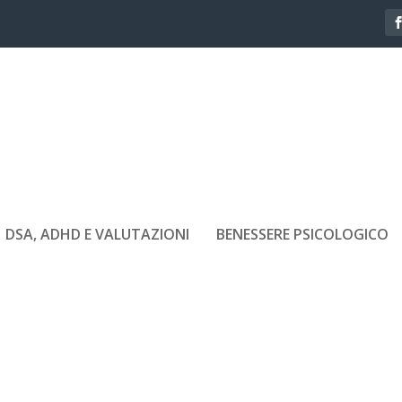
DSA, ADHD E VALUTAZIONI
BENESSERE PSICOLOGICO
-CHE-INFERNO-NON-È-DON-PINP-