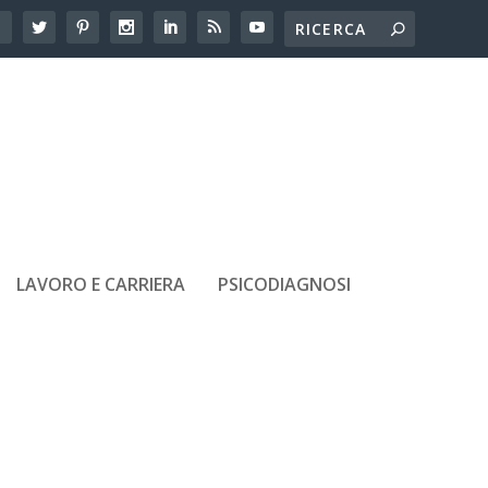
LAVORO E CARRIERA
PSICODIAGNOSI
ARTICOLI RECENTI
Dislessia alle scuole superiori: le
difficoltà che emergono in