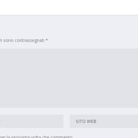
ori sono contrassegnati
*
 per la prossima volta che commento.