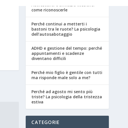
Adolescenti e amicizie tossiche:
come riconoscerle
Perché continui a metterti i
bastoni tra le ruote? La psicologia
dell’autosabotaggio
ADHD e gestione del tempo: perché
appuntamenti e scadenze
diventano difficili
Perché mio figlio è gentile con tutti
ma risponde male solo a me?
Perché ad agosto mi sento più
triste? La psicologia della tristezza
estiva
CATEGORIE