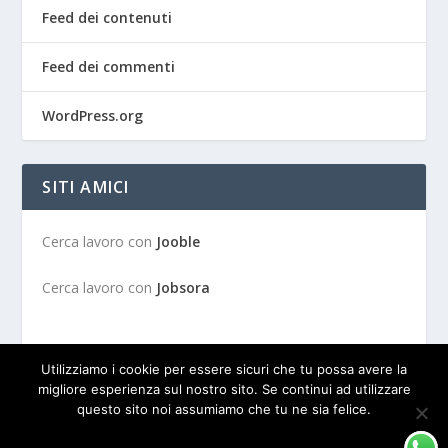
Feed dei contenuti
Feed dei commenti
WordPress.org
SITI AMICI
Cerca lavoro con
Jooble
Cerca lavoro con
Jobsora
Utilizziamo i cookie per essere sicuri che tu possa avere la
migliore esperienza sul nostro sito. Se continui ad utilizzare
questo sito noi assumiamo che tu ne sia felice.
Progettato da
| Alimentato da
Elegant Themes
WordPress
OK
PRIVACY POLICY