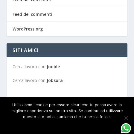
Feed dei commenti
WordPress.org
SITI AMICI
Cerca lavoro con
Jooble
Cerca lavoro con
Jobsora
Utilizziamo i cookie per essere sicuri che tu possa avere la
migliore esperienza sul nostro sito. Se continui ad utilizzare
questo sito noi assumiamo che tu ne sia felice.
Progettato da
| Alimentato da
Elegant Themes
WordPress
OK
PRIVACY POLICY