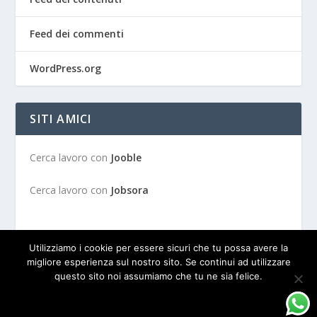
Feed dei commenti
WordPress.org
SITI AMICI
Cerca lavoro con
Jooble
Cerca lavoro con
Jobsora
Utilizziamo i cookie per essere sicuri che tu possa avere la
migliore esperienza sul nostro sito. Se continui ad utilizzare
questo sito noi assumiamo che tu ne sia felice.
Progettato da
| Alimentato da
Elegant Themes
WordPress
OK
PRIVACY POLICY