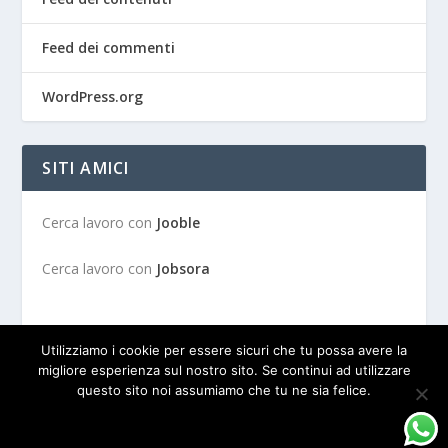
Feed dei commenti
WordPress.org
SITI AMICI
Cerca lavoro con
Jooble
Cerca lavoro con
Jobsora
Utilizziamo i cookie per essere sicuri che tu possa avere la
migliore esperienza sul nostro sito. Se continui ad utilizzare
questo sito noi assumiamo che tu ne sia felice.
Progettato da
| Alimentato da
Elegant Themes
WordPress
OK
PRIVACY POLICY