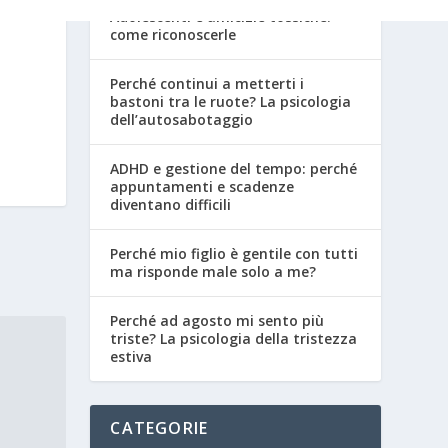
Adolescenti e amicizie tossiche:
come riconoscerle
Perché continui a metterti i
bastoni tra le ruote? La psicologia
dell’autosabotaggio
ADHD e gestione del tempo: perché
appuntamenti e scadenze
diventano difficili
Perché mio figlio è gentile con tutti
ma risponde male solo a me?
Perché ad agosto mi sento più
triste? La psicologia della tristezza
estiva
CATEGORIE