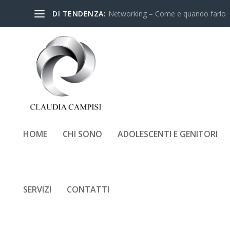
DI TENDENZA:
Networking – Come e quando farlo
HOME
CHI SONO
ADOLESCENTI E GENITORI
CLAUDIA-CAMPISI-LINKE
DARIO-FLACCOVIO-EDIT
SERVIZI
CONTATTI