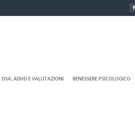
DSA, ADHD E VALUTAZIONI
BENESSERE PSICOLOGICO
DIN-TOP-VOICE-AUTRICE-LIBRI-
ORE