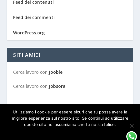
Feed dei contenuti
Feed dei commenti
WordPress.org
SITI AMICI
Cerca lavoro con
Jooble
Cerca lavoro con
Jobsora
Utilizziamo i cookie per essere sicuri che tu possa avere la
migliore esperienza sul nostro sito. Se continui ad utilizzare
questo sito noi assumiamo che tu ne sia felice.
Progettato da
| Alimentato da
Elegant Themes
WordPress
OK
PRIVACY POLICY