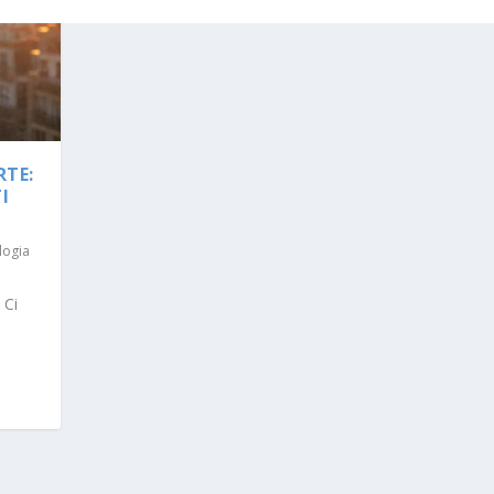
RTE:
I
logia
 Ci