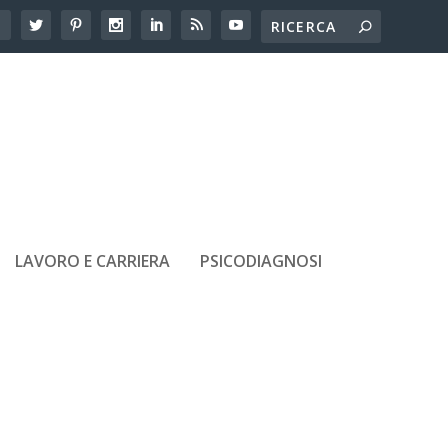
LAVORO E CARRIERA
PSICODIAGNOSI
ARTICOLI RECENTI
Adolescenti e amicizie tossiche:
come riconoscerle