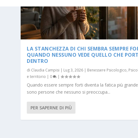
LA STANCHEZZA DI CHI SEMBRA SEMPRE FO
QUANDO NESSUNO VEDE QUELLO CHE PORT
DENTRO
di
Claudia Campisi
|
Lug 3, 2026
|
Benessere Psicologico
,
Psico
e territorio
|
0
|
Quando essere sempre forti diventa la fatica più grande
sono persone che nessuno si preoccupa...
PER SAPERNE DI PIÙ