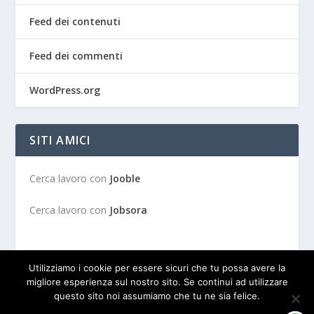
Feed dei contenuti
Feed dei commenti
WordPress.org
SITI AMICI
Cerca lavoro con
Jooble
Cerca lavoro con
Jobsora
Utilizziamo i cookie per essere sicuri che tu possa avere la
migliore esperienza sul nostro sito. Se continui ad utilizzare
questo sito noi assumiamo che tu ne sia felice.
Progettato da
| Alimentato da
Elegant Themes
WordPress