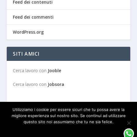
Feed dei contenuti
Feed dei commenti
WordPress.org
SITI AMICI
Cerca lavoro con
Jooble
Cerca lavoro con
Jobsora
Utilizziamo i cookie per essere sicuri che tu possa avere la
migliore esperienza sul nostro sito. Se continui ad utilizzare
questo sito noi assumiamo che tu ne sia felice.
Progettato da
| Alimentato da
Elegant Themes
WordPress
OK
PRIVACY POLICY