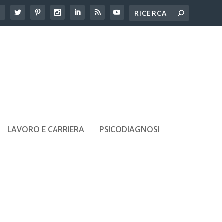
LAVORO E CARRIERA
PSICODIAGNOSI
ARTICOLI RECENTI
Adolescenti e amicizie tossiche:
come riconoscerle