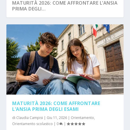
MATURITÀ 2026: COME AFFRONTARE L’ANSIA
PRIMA DEGLI...
MATURITÀ 2026: COME AFFRONTARE
L’ANSIA PRIMA DEGLI ESAMI
di
Claudia Campisi
|
Giu 11, 2026
|
Orientamento
,
Orientamento scolastico
|
0
|