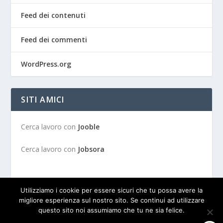
Feed dei contenuti
Feed dei commenti
WordPress.org
SITI AMICI
Cerca lavoro con
Jooble
Cerca lavoro con
Jobsora
Utilizziamo i cookie per essere sicuri che tu possa avere la
migliore esperienza sul nostro sito. Se continui ad utilizzare
questo sito noi assumiamo che tu ne sia felice.
Progettato da
| Alimentato da
Elegant Themes
WordPress