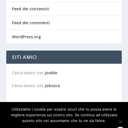
Feed dei contenuti
Feed dei commenti
WordPress.org
SITI AMICI
Cerca lavoro con
Jooble
Cerca lavoro con
Jobsora
Utilizziamo i cookie per essere sicuri che tu possa avere la
migliore esperienza sul nostro sito. Se continui ad utilizzare
questo sito noi assumiamo che tu ne sia felice.
Progettato da
| Alimentato da
Elegant Themes
WordPress