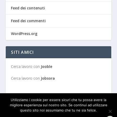
Feed dei contenuti
Feed dei commenti
WordPress.org
SITI AMICI
Cerca lavoro con
Jooble
Cerca lavoro con
Jobsora
Utilizziamo i cookie per essere sicuri che tu possa avere la
migliore esperienza sul nostro sito. Se continui ad utilizzare
questo sito noi assumiamo che tu ne sia felice.
Progettato da
| Alimentato da
Elegant Themes
WordPress