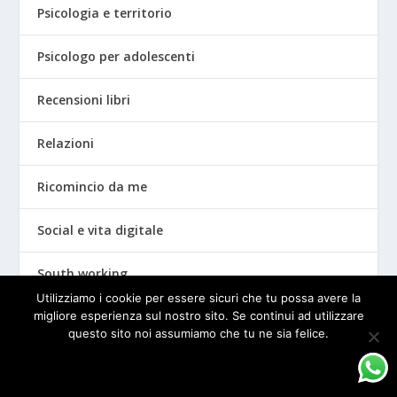
Psicologia e territorio
Psicologo per adolescenti
Recensioni libri
Relazioni
Ricomincio da me
Social e vita digitale
South working
Utilizziamo i cookie per essere sicuri che tu possa avere la
Sviluppo personale
migliore esperienza sul nostro sito. Se continui ad utilizzare
questo sito noi assumiamo che tu ne sia felice.
Talenti e potenzialità
OK
PRIVACY POLICY