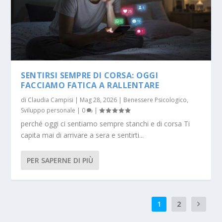
SENTIRSI SEMPRE DI CORSA: OGGI
FACCIAMO FATICA A RALLENTARE
di
Claudia Campisi
|
Mag 28, 2026
|
Benessere Psicologico
,
Sviluppo personale
|
0
|
perché oggi ci sentiamo sempre stanchi e di corsa Ti
capita mai di arrivare a sera e sentirti...
PER SAPERNE DI PIÙ
1
2