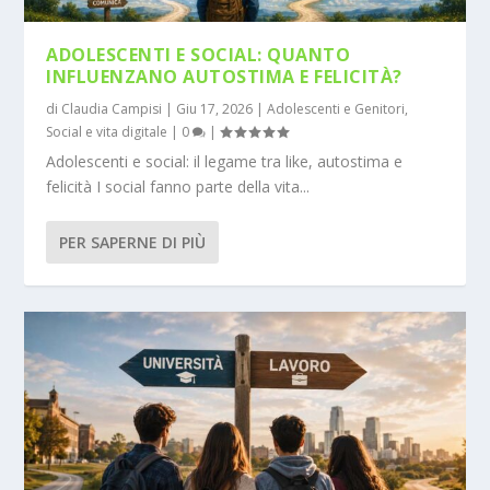
ADOLESCENTI E SOCIAL: QUANTO
INFLUENZANO AUTOSTIMA E FELICITÀ?
di
Claudia Campisi
|
Giu 17, 2026
|
Adolescenti e Genitori
,
Social e vita digitale
|
0
|
Adolescenti e social: il legame tra like, autostima e
felicità I social fanno parte della vita...
PER SAPERNE DI PIÙ