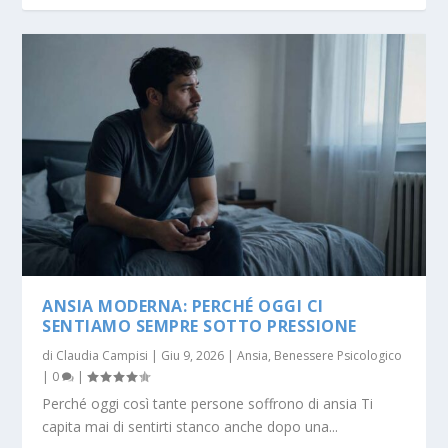
ANSIA MODERNA: PERCHÉ OGGI CI
SENTIAMO SEMPRE SOTTO PRESSIONE
di
Claudia Campisi
|
Giu 9, 2026
|
Ansia
,
Benessere Psicologico
|
0
|
Perché oggi così tante persone soffrono di ansia Ti
capita mai di sentirti stanco anche dopo una...