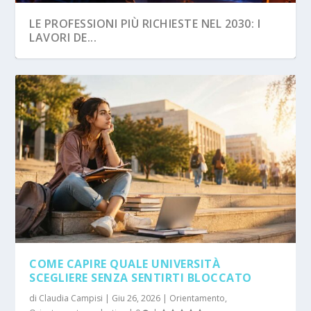
LE PROFESSIONI PIÙ RICHIESTE NEL 2030: I
LAVORI DE...
LAVORO CON STILE EVOLVE: ADOLESCENTI,
FUTURO E ORI...
COME CAPIRE QUALE UNIVERSITÀ
SCEGLIERE SENZA SENTIRTI BLOCCATO
di
Claudia Campisi
|
Giu 26, 2026
|
Orientamento
,