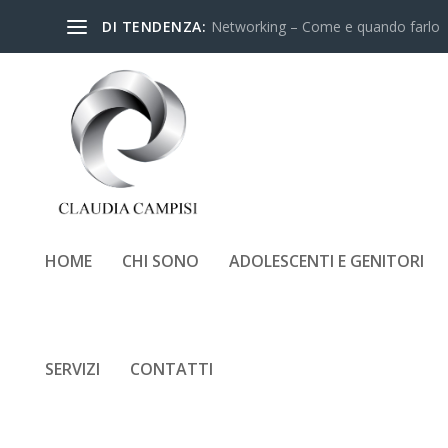
DI TENDENZA:
Networking – Come e quando farlo
HOME
CHI SONO
ADOLESCENTI E GENITORI
TAG:
FUTURO
SERVIZI
CONTATTI