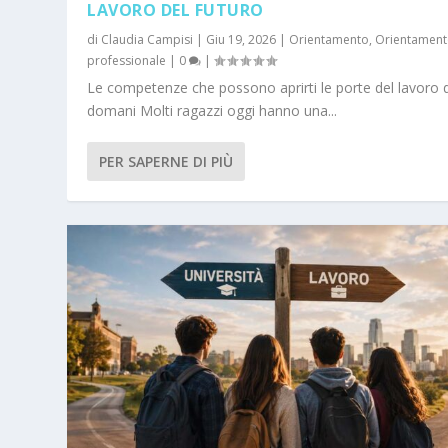
LAVORO DEL FUTURO
di
Claudia Campisi
|
Giu 19, 2026
|
Orientamento
,
Orientamen
professionale
|
0
|
Le competenze che possono aprirti le porte del lavoro d
domani Molti ragazzi oggi hanno una...
PER SAPERNE DI PIÙ