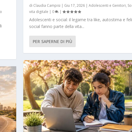
di
Claudia Campisi
|
Giu 17, 2026
|
Adolescenti e Genitori
,
So
to
vita digitale
|
0
|
Adolescenti e social: il legame tra like, autostima e feli
i
social fanno parte della vita...
PER SAPERNE DI PIÙ