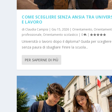
COME SCEGLIERE SENZA ANSIA TRA UNIVER
E LAVORO
di
Claudia Campisi
|
Giu 15, 2026
|
Orientamento
,
Orientamen
professionale
,
Orientamento scolastico
|
0
|
Università o lavoro dopo il diploma? Guida per scegliere
senza paura di sbagliare Finire la scuola...
PER SAPERNE DI PIÙ