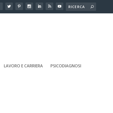
LAVORO E CARRIERA
PSICODIAGNOSI
ARTICOLI RECENTI
Adolescenti e amicizie tossiche:
come riconoscerle