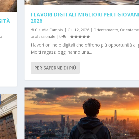
I LAVORI DIGITALI MIGLIORI PER I GIOVAN
2026
SITÀ
di
Claudia Campisi
|
Giu 12, 2026
|
Orientamento
,
Orientame
to
professionale
|
0
|
I lavori online e digitali che offrono più opportunità ai 
Molti ragazzi oggi hanno una...
PER SAPERNE DI PIÙ