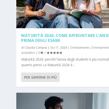
MATURITÀ 2026: COME AFFRONTARE L’ANS
PRIMA DEGLI ESAMI
di
Claudia Campisi
|
Giu 11, 2026
|
Orientamento
,
Orientamen
scolastico
|
0
|
Maturità 2026: perché l’ansia degli studenti è più normal
quanto pensi La Maturità 2026 è...
PER SAPERNE DI PIÙ