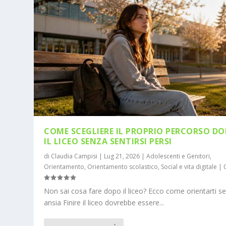
COME SCEGLIERE IL PROPRIO PERCORSO D
IL LICEO SENZA SENTIRSI PERSI
di
Claudia Campisi
|
Lug 21, 2026
|
Adolescenti e Genitori
,
Orientamento
,
Orientamento scolastico
,
Social e vita digitale
|
Non sai cosa fare dopo il liceo? Ecco come orientarti s
ansia Finire il liceo dovrebbe essere...
LE PROFESSIONI PIÙ RICHIESTE NEL 2
LAVORO CON STILE EVOLVE: ADOLES
Inserito da
Inserito da
Claudia Campisi
Claudia Campisi
|
|
Mag 29, 2026
Mag 25, 2026
|
|
Orientamento
Casi di successo
,
Or
,