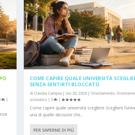
OPO
COME CAPIRE QUALE UNIVERSITÀ SCEGLIE
SENZA SENTIRTI BLOCCATO
di
Claudia Campisi
|
Giu 26, 2026
|
Orientamento
,
Orientame
0
|
scolastico
|
0
|
Come capire quale università scegliere Scegliere l’univ
enza
una di quelle decisioni che...
030: I LAVORI DE...
CENTI, FUTURO E ORI...
PER SAPERNE DI PIÙ
ientamento professionale
Lavoro e Carriera
,
Ricomincio da me
|
0
|
|
0
|