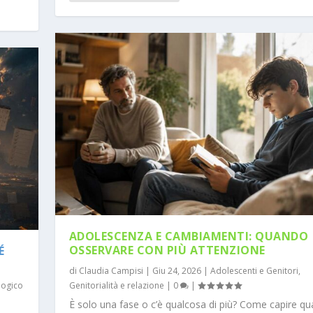
ADOLESCENZA E CAMBIAMENTI: QUANDO
OSSERVARE CON PIÙ ATTENZIONE
É
di
Claudia Campisi
|
Giu 24, 2026
|
Adolescenti e Genitori
,
logico
Genitorialità e relazione
|
0
|
È solo una fase o c’è qualcosa di più? Come capire q