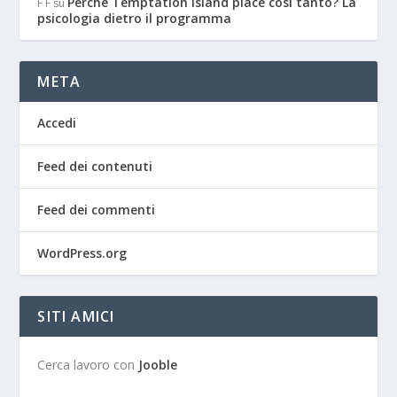
Perché Temptation Island piace così tanto? La
F F
su
psicologia dietro il programma
META
Accedi
Feed dei contenuti
Feed dei commenti
WordPress.org
SITI AMICI
Cerca lavoro con
Jooble