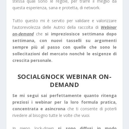
stessa quali sono le regole, per trarre il meglio da
questa esperienza, sana e protetta, di network.
Tutto questo mi è servito per validare e valorizzare
l’autorevolezza delle Autrici della raccolta di
Webinar
on-demand
che
si impreziosisce settimana dopo
settimana, con nuovi tasselli su argomenti
sempre più al passo con quelle che sono le
sollecitazioni del mercato nonché le esigenze di
crescita personale.
SOCIALGNOCK WEBINAR ON-
DEMAND
Se mi segui sai perfettamente quanto ritenga
preziosi i webinar per la loro formula pratica,
concentrata e asincrona
che ti consente di poterli
rivedere al bisogno tutte le volte che vuoi.
In pieno lock-down
si sono diffusi in modo