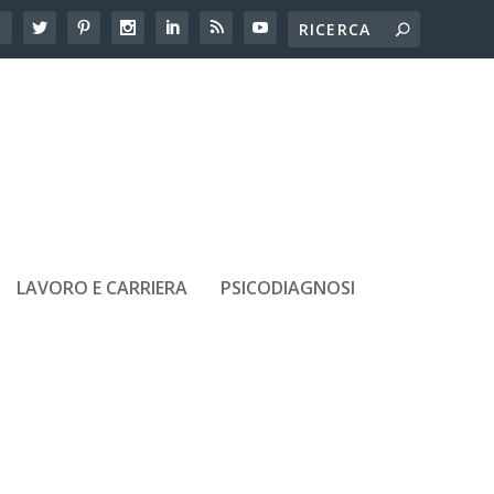
LAVORO E CARRIERA
PSICODIAGNOSI
ARTICOLI RECENTI
Dislessia alle scuole superiori: le
difficoltà che emergono in