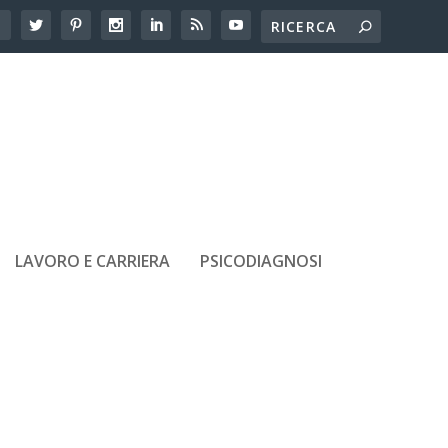
LAVORO E CARRIERA
PSICODIAGNOSI
ARTICOLI RECENTI
Adolescenti e amicizie tossiche:
come riconoscerle