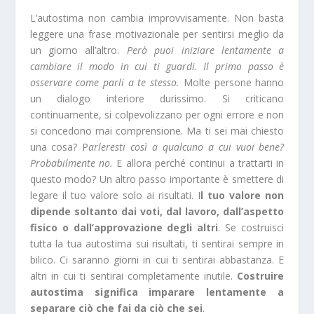
L’autostima non cambia improvvisamente. Non basta
leggere una frase motivazionale per sentirsi meglio da
un giorno all’altro.
Però puoi iniziare lentamente a
cambiare il modo in cui ti guardi. Il primo passo è
osservare come parli a te stesso.
Molte persone hanno
un dialogo interiore durissimo. Si criticano
continuamente, si colpevolizzano per ogni errore e non
si concedono mai comprensione. Ma ti sei mai chiesto
una cosa? P
arleresti così a qualcuno a cui vuoi bene?
Probabilmente no.
E allora perché continui a trattarti in
questo modo? Un altro passo importante è smettere di
legare il tuo valore solo ai risultati. I
l tuo valore non
dipende soltanto dai voti, dal lavoro, dall’aspetto
fisico o dall’approvazione degli altri
. Se costruisci
tutta la tua autostima sui risultati, ti sentirai sempre in
bilico. Ci saranno giorni in cui ti sentirai abbastanza. E
altri in cui ti sentirai completamente inutile.
Costruire
autostima significa imparare lentamente a
separare ciò che fai da ciò che sei
.