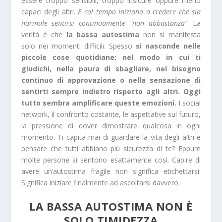
essere troppo sensibili, troppo insicure oppure meno
capaci degli altri.
E col tempo iniziano a credere che sia
normale sentirsi continuamente “non abbastanza”
. La
verità è che
la bassa autostima
non si manifesta
solo nei momenti difficili. Spesso
si nasconde nelle
piccole cose quotidiane: nel modo in cui ti
giudichi, nella paura di sbagliare, nel bisogno
continuo di approvazione o nella sensazione di
sentirti sempre indietro rispetto agli altri. Oggi
tutto sembra amplificare queste emozioni.
I social
network, il confronto costante, le aspettative sul futuro,
la pressione di dover dimostrare qualcosa in ogni
momento. Ti capita mai di guardare la vita degli altri e
pensare che tutti abbiano più sicurezza di te? Eppure
molte persone si sentono esattamente così. Capire di
avere un’autostima fragile non significa etichettarsi.
Significa iniziare finalmente ad ascoltarsi davvero.
LA BASSA AUTOSTIMA NON È
SOLO TIMIDEZZA