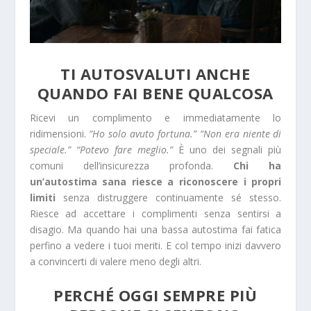
TI AUTOSVALUTI ANCHE
QUANDO FAI BENE QUALCOSA
Ricevi un complimento e immediatamente lo
ridimensioni.
“Ho solo avuto fortuna.” “Non era niente di
speciale.” “Potevo fare meglio.”
È uno dei segnali più
comuni dell’insicurezza profonda.
Chi ha
un’autostima sana riesce a riconoscere i propri
limiti
senza distruggere continuamente sé stesso.
Riesce ad accettare i complimenti senza sentirsi a
disagio. Ma quando hai una bassa autostima fai fatica
perfino a vedere i tuoi meriti. E col tempo inizi davvero
a convincerti di valere meno degli altri.
PERCHÉ OGGI SEMPRE PIÙ