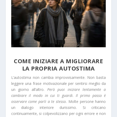
COME INIZIARE A MIGLIORARE
LA PROPRIA AUTOSTIMA
L’autostima non cambia improvvisamente. Non basta
leggere una frase motivazionale per sentirsi meglio da
un giorno all’altro.
Però puoi iniziare lentamente a
cambiare il modo in cui ti guardi. Il primo passo è
osservare come parli a te stesso.
Molte persone hanno
un dialogo interiore durissimo. Si criticano
continuamente, si colpevolizzano per ogni errore e non