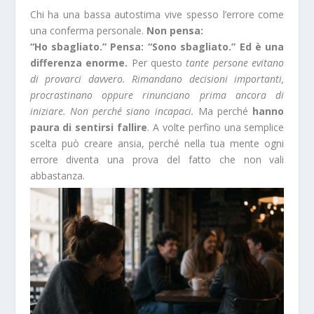
Chi ha una bassa autostima vive spesso l’errore come
una conferma personale.
Non pensa:
“Ho sbagliato.” Pensa: “Sono sbagliato.” Ed è una
differenza enorme.
Per questo
tante persone evitano
di provarci davvero. Rimandano decisioni importanti,
procrastinano oppure rinunciano prima ancora di
iniziare. Non perché siano incapaci.
Ma perché
hanno
paura di sentirsi fallire
. A volte perfino una semplice
scelta può creare ansia, perché nella tua mente ogni
errore diventa una prova del fatto che non vali
abbastanza.