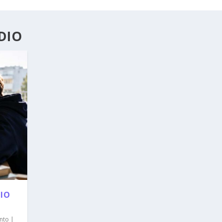
DIO
LIO
nto
|