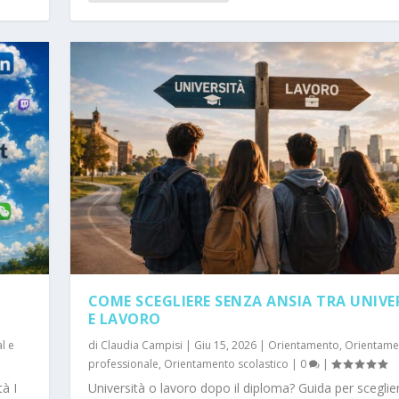
COME SCEGLIERE SENZA ANSIA TRA UNIVE
E LAVORO
al e
di
Claudia Campisi
|
Giu 15, 2026
|
Orientamento
,
Orientame
professionale
,
Orientamento scolastico
|
0
|
tà I
Università o lavoro dopo il diploma? Guida per sceglie