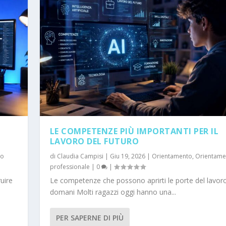
LE COMPETENZE PIÙ IMPORTANTI PER IL
LAVORO DEL FUTURO
to
di
Claudia Campisi
|
Giu 19, 2026
|
Orientamento
,
Orientame
professionale
|
0
|
uire
Le competenze che possono aprirti le porte del lavoro
domani Molti ragazzi oggi hanno una...
CENTI, FUTURO E ORI...
PER SAPERNE DI PIÙ
Lavoro e Carriera
,
Ricomincio da me
|
0
|