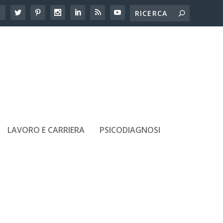
LAVORO E CARRIERA
PSICODIAGNOSI
ARTICOLI RECENTI
Dislessia alle scuole superiori: le
difficoltà che emergono in