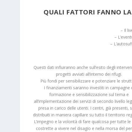
QUALI FATTORI FANNO LA 
– Il li
– L’even
– L’autosuf
Questi dati influiranno anche sull’esito degli interven
progetti avviati all’interno dei rifugi.
Più fondi per sensibilizzare e potenziare le strut
I finanziamenti saranno investiti in campagne 
formazione e sensibilizzazione sul tema e
all’implementazione dei servizi di secondo livello lega
presa in carico delle utenti. I centri, già presenti,
distribuiti in maniera capillare su tutto il territorio re
L’impegno e la volontà di fare qualcosa per tutte l
costrette a vivere nel disagio e nella morsa del per