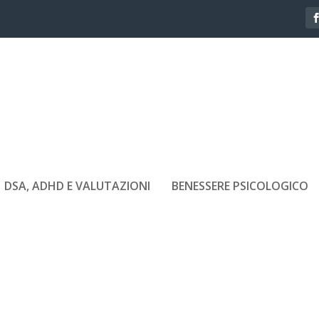
DSA, ADHD E VALUTAZIONI
BENESSERE PSICOLOGICO
ULLE DONNE IN VENETO
i
|
Lug 15, 2019
|
Life Style
|
0
|