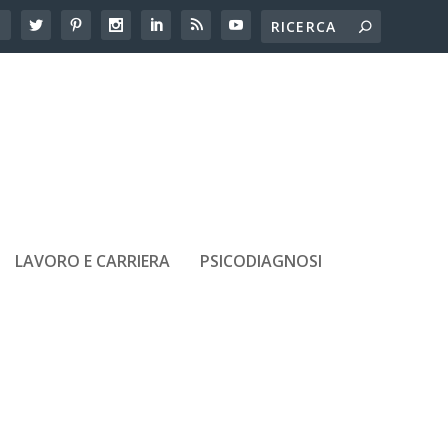
LAVORO E CARRIERA
PSICODIAGNOSI
ARTICOLI RECENTI
Adolescenti e amicizie tossiche:
come riconoscerle