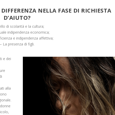
DIFFERENZA NELLA FASE DI RICHIESTA
D’AIUTO?
vello di scolarità e la cultura;
tuale indipendenza economica;
ficienza e indipendenza affettiva;
– La presenza di figli.
ti e dei
ture
di
ti alla
 sono
gionale.
e donne
icolo,