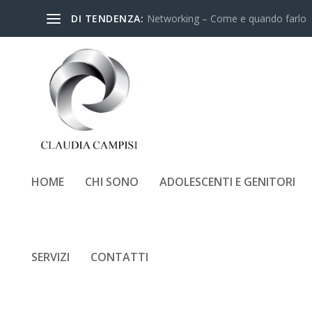
DI TENDENZA:
Networking – Come e quando farlo
HOME
CHI SONO
ADOLESCENTI E GENITORI
VIOLENZA S
SERVIZI
CONTATTI
Inserito da
Claudia Campis