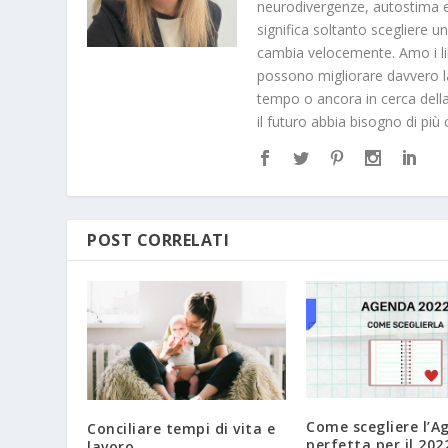
neurodivergenze, autostima e
significa soltanto scegliere u
cambia velocemente. Amo i libri
possono migliorare davvero la 
tempo o ancora in cerca dell
il futuro abbia bisogno di p
POST CORRELATI
Come scegliere l’A
Conciliare tempi di vita e
perfetta per il 202
lavoro