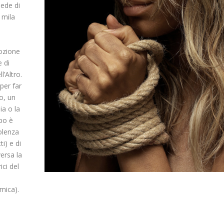
sede di
0 mila
mozione
e di
l’Altro.
per far
o, un
ia o la
po è
iolenza
i) e di
ersa la
ici del
o
mica).