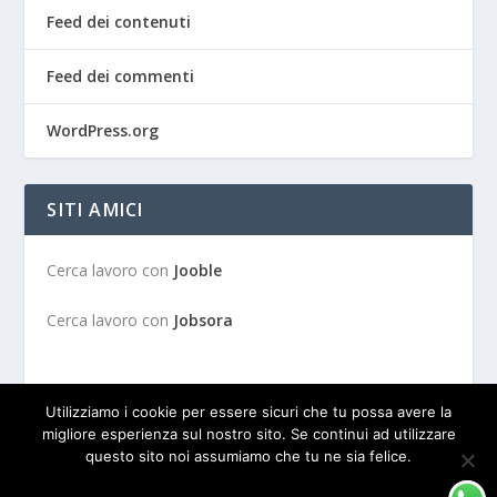
Feed dei contenuti
Feed dei commenti
WordPress.org
SITI AMICI
Cerca lavoro con
Jooble
Cerca lavoro con
Jobsora
Utilizziamo i cookie per essere sicuri che tu possa avere la
migliore esperienza sul nostro sito. Se continui ad utilizzare
questo sito noi assumiamo che tu ne sia felice.
Progettato da
| Alimentato da
Elegant Themes
WordPress
OK
PRIVACY POLICY