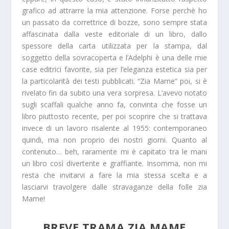
grafico ad attrarre la mia attenzione. Forse perchè ho
un passato da correttrice di bozze, sono sempre stata
affascinata dalla veste editoriale di un libro, dallo
spessore della carta utilizzata per la stampa, dal
soggetto della sovracoperta e l’Adelphi è una delle mie
case editrici favorite, sia per l’eleganza estetica sia per
la particolarità dei testi pubblicati. “Zia Mame” poi, si è
rivelato fin da subito una vera sorpresa. L’avevo notato
sugli scaffali qualche anno fa, convinta che fosse un
libro piuttosto recente, per poi scoprire che si trattava
invece di un lavoro risalente al 1955: contemporaneo
quindi, ma non proprio dei nostri giorni. Quanto al
contenuto… beh, raramente mi è capitato tra le mani
un libro così divertente e graffiante. Insomma, non mi
resta che invitarvi a fare la mia stessa scelta e a
lasciarvi travolgere dalle stravaganze della folle zia
Mame!
BREVE TRAMA ZIA MAME