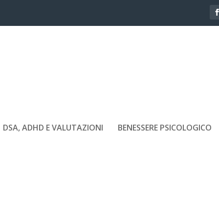
DSA, ADHD E VALUTAZIONI
BENESSERE PSICOLOGICO
RAGAZZE DI PARIGI DI PAM JENOFF
|
Nov 28, 2020
|
Recensioni libri
|
0
|