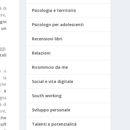
à di
Psicologia e territorio
ire,
gni
Psicologo per adolescenti
 un
Recensioni libri
ggi,
Relazioni
ali
Ricomincio da me
o e
a la
Social e vita digitale
chè
o è
South working
gna
à di
Sviluppo personale
ore,
che
Talenti e potenzialità
off