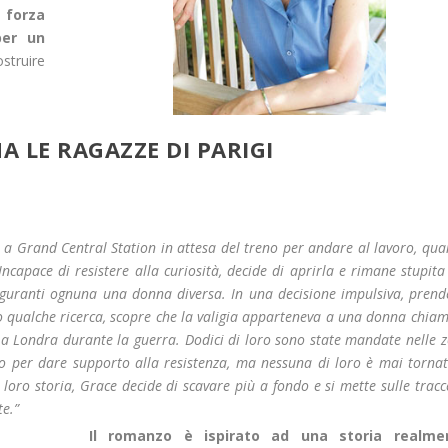
 forza
per un
ostruire
A LE RAGAZZE DI PARIGI
 a Grand Central Station in attesa del treno per andare al lavoro, qu
apace di resistere alla curiosità, decide di aprirla e rimane stupita
figuranti ognuna una donna diversa. In una decisione impulsiva, prend
opo qualche ricerca, scopre che la valigia apparteneva a una donna chia
e a Londra durante la guerra. Dodici di loro sono state mandate nelle 
io per dare supporto alla resistenza, ma nessuna di loro è mai torna
 loro storia, Grace decide di scavare più a fondo e si mette sulle tracc
e.”
Il romanzo è ispirato ad una storia realme