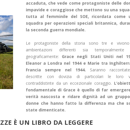
accaduta, che vede come protagoniste delle do
impavide e coraggiose che mettono su una squa
tutta al femminile del SOE, ricordata come 
squadra per operazioni speciali britannica, dura
la seconda guerra mondiale.
Le protagoniste della storia sono tre e vivono
ambientazioni differenti sia temporalmente 
geograficamente:
Grace negli Stati Uniti nel 19
Eleanor a Londra nel 1944 e Marie tra Inghilterr
Francia sempre nel 1944.
Saranno raccontat
descritte con dovizia di particolari le loro vi
contraddistinte da un eccezionale coraggio.
L’obiet
fondamentale di Grace è quello di far emergere
verità nascosta e ridare dignità ad un gruppo
donne che hanno fatto la differenza ma che s
state dimenticate.
ZZE È UN LIBRO DA LEGGERE