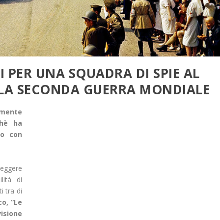
I PER UNA SQUADRA DI SPIE AL
 LA SECONDA GUERRA MONDIALE
rmente
chè ha
ro con
leggere
lità di
i tra di
co, “Le
isione