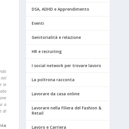
DSA, ADHD e Apprendimento
Eventi
Genitorialità e relazione
HR e recruiting
I social network per trovare lavoro
ando
 nel
La poltrona racconta
e le
mata
Lavorare da casa online
zone
ta a
Lavorare nella Filiera del Fashion &
e di
Retail
nte
Lavoro e Carriera