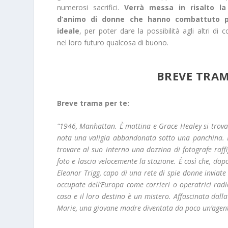
numerosi sacrifici.
Verrà messa in risalto la
d’animo di donne che hanno combattuto 
ideale
, per poter dare la possibilità agli altri di c
nel loro futuro qualcosa di buono.
BREVE TRAM
Breve trama per te:
“1946, Manhattan. È mattina e Grace Healey si trova
nota una valigia abbandonata sotto una panchina. Inc
trovare al suo interno una dozzina di fotografe raf
foto e lascia velocemente la stazione. È così che, d
Eleanor Trigg, capo di una rete di spie donne inviat
occupate dell’Europa come corrieri o operatrici rad
casa e il loro destino è un mistero. Affascinata dalla
Marie, una giovane madre diventata da poco un’agent