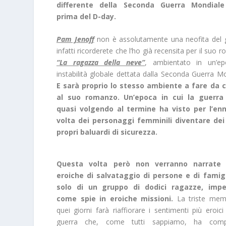
differente della Seconda Guerra Mondial
prima del D-day.
Pam Jenoff
non è assolutamente una neofita del 
infatti ricorderete che l’ho già recensita per il suo
“La ragazza della neve”
, ambientato in un’ep
instabilità globale dettata dalla Seconda Guerra Mo
E sarà proprio lo stesso ambiente a fare da c
al suo romanzo. Un’epoca in cui la guerra
quasi volgendo al termine ha visto per l’en
volta dei personaggi femminili diventare dei 
propri baluardi di sicurezza.
Questa volta però non verranno narrate
eroiche di salvataggio di persone e di famig
solo di un gruppo di dodici ragazze, imp
come spie in eroiche missioni.
La triste memo
quei giorni farà riaffiorare i sentimenti più eroici
guerra che, come tutti sappiamo, ha comp