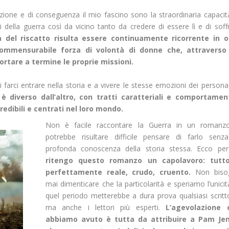
one e di conseguenza il mio fascino sono la straordinaria capacit
i della guerra così da vicino tanto da credere di essere lì e di soffr
 del riscatto risulta essere continuamente ricorrente in o
incommensurabile forza di volontà di donne che, attraverso
ortare a termine le proprie missioni.
di farci entrare nella storia e a vivere le stesse emozioni dei persona
è diverso dall’altro, con tratti caratteriali e comportament
edibili e centrati nel loro mondo.
Non è facile raccontare la Guerra in un romanz
potrebbe risultare difficile pensare di farlo senz
profonda conoscenza della storia stessa. Ecco per
ritengo questo romanzo un capolavoro: tutt
perfettamente reale, crudo, cruento.
Non biso
mai dimenticare che la particolarità e speriamo l’unicit
quel periodo metterebbe a dura prova qualsiasi scritt
ma anche i lettori più esperti.
L’agevolazione 
abbiamo avuto è tutta da attribuire a Pam Jen