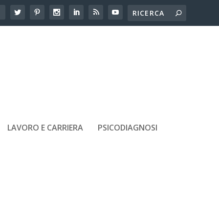
LAVORO E CARRIERA
PSICODIAGNOSI
ARTICOLI RECENTI
Dislessia alle scuole superiori: le
difficoltà che emergono in