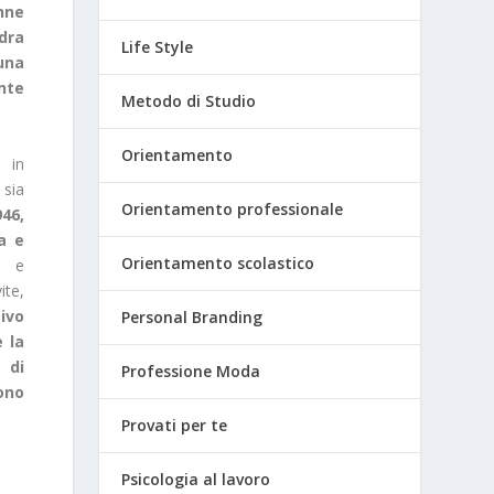
nne
dra
Life Style
una
nte
Metodo di Studio
Orientamento
 in
sia
Orientamento professionale
46,
a e
Orientamento scolastico
e e
te,
tivo
Personal Branding
 la
 di
Professione Moda
ono
Provati per te
Psicologia al lavoro