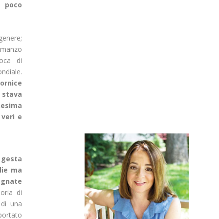
e poco
genere;
 romanzo
oca di
ndiale.
ornice
 stava
nesima
veri e
 gesta
lie ma
egnate
ria di
 di una
ortato