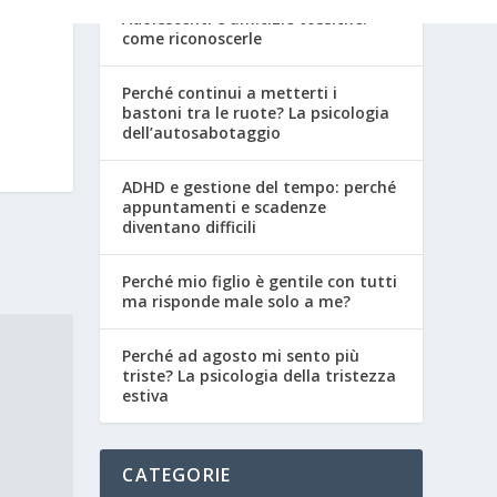
Adolescenti e amicizie tossiche:
come riconoscerle
Perché continui a metterti i
bastoni tra le ruote? La psicologia
dell’autosabotaggio
ADHD e gestione del tempo: perché
appuntamenti e scadenze
diventano difficili
Perché mio figlio è gentile con tutti
ma risponde male solo a me?
Perché ad agosto mi sento più
triste? La psicologia della tristezza
estiva
CATEGORIE