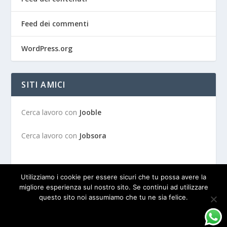
Feed dei commenti
WordPress.org
SITI AMICI
Cerca lavoro con
Jooble
Cerca lavoro con
Jobsora
Utilizziamo i cookie per essere sicuri che tu possa avere la
migliore esperienza sul nostro sito. Se continui ad utilizzare
questo sito noi assumiamo che tu ne sia felice.
Progettato da
| Alimentato da
Elegant Themes
WordPress
OK
PRIVACY POLICY