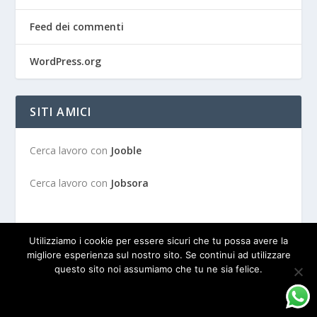
Feed dei commenti
WordPress.org
SITI AMICI
Cerca lavoro con
Jooble
Cerca lavoro con
Jobsora
Utilizziamo i cookie per essere sicuri che tu possa avere la
migliore esperienza sul nostro sito. Se continui ad utilizzare
questo sito noi assumiamo che tu ne sia felice.
Progettato da
| Alimentato da
Elegant Themes
WordPress
OK
PRIVACY POLICY