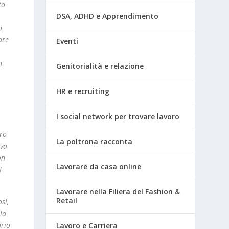
to
DSA, ADHD e Apprendimento
a
are
Eventi
n
Genitorialità e relazione
HR e recruiting
I social network per trovare lavoro
ro
La poltrona racconta
eva
on
Lavorare da casa online
!
Lavorare nella Filiera del Fashion &
Retail
sì,
la
ario
Lavoro e Carriera