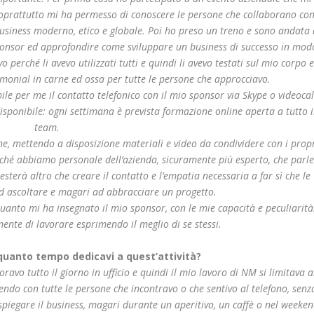
 soprattutto mi ha permesso di conoscere le persone che collaborano co
o business moderno, etico e globale. Poi ho preso un treno e sono andata 
sponsor ed approfondire come sviluppare un business di successo in mod
 perché li avevo utilizzati tutti e quindi li avevo testati sul mio corpo 
imonial in carne ed ossa per tutte le persone che approcciavo.
le per me il contatto telefonico con il mio sponsor via Skype o videocal
sponibile: ogni settimana è prevista formazione online aperta a tutto i
team.
, mettendo a disposizione materiali e video da condividere con i prop
erché abbiamo personale dell’azienda, sicuramente più esperto, che parl
sterà altro che creare il contatto e l’empatia necessaria a far sì che le
d ascoltare e magari ad abbracciare un progetto.
anto mi ha insegnato il mio sponsor, con le mie capacità e peculiarità
ente di lavorare esprimendo il meglio di se stessi.
 quanto tempo dedicavi a quest’attività?
avo tutto il giorno in ufficio e quindi il mio lavoro di NM si limitava a
cendo con tutte le persone che incontravo o che sentivo al telefono, senz
spiegare il business, magari durante un aperitivo, un caffè o nel weeken