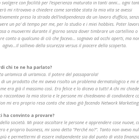
 svolgere con facilità per l’esperienza maturata in tanti anni… ogni tan
erò mi ritrovavo a chiedere come sarebbe stata la mia vita se avessi
itivamente preso la strada dell’indipendenza da un lavoro d’ufficio, senz
vere un po’ di tempo per me, per lo studio e i miei hobbies. Poter lavor
asa o muovermi durante il giorno senza dover timbrare un cartellino o
re conto a qualcuno di ciò che facevo… sognavo ad occhi aperti, ma no
agivo…Il sollievo della sicurezza versus il piacere della scoperta.
rdi chi te ne ha parlato?
ta un’amica di un’amica. Il potere del passaparola!
o di un prodotto che mi aveva risolto un problema dermatologico e mi e
 era già il massimo così. Ero felice e lo dicevo a tutti! A chi mi chied
ito raccontavo la mia storia e le persone mi chiedevano di condividere c
 Non mi ero proprio resa conto che stavo già facendo Network Marketing
ti ha convinto a provare?
lla società. Mi piace ascoltare le persone e apprendere cose nuove, co
ro e proprio business, mi sono detta “Perché no?”. Tanto non avevo nul
iù e permettermi di essere indipendente sia dal punto di vista finanzi