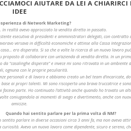
CIAMOCI AIUTARE DA LEI A CHIARIRCI 
IDEE
 esperienza di Network Marketing?
 In realtà avevo approcciato la vendita diretta in passato.
stente esecutiva di presidenti e amministratori delegati, con contratto 
avoravo versava in difficoltà economiche e attinse alla Cassa Integrazio
casa… ero disperata. Si sa che a volte la ricerca di un nuovo lavoro pu
u proposto di collaborare con un’azienda di vendita diretta. In un prim
 da “casalinghe disperate” e invece mi sono ritrovata in un ambiente d
li, ognuna con le proprie peculiarità.
enze personali e di lavoro e abbiamo creato un bel team d’incaricate, do
 base ai propri talenti. Mi sono riscoperta una brava truccatrice e son
cui facevo parte. Ho continuato l’attività anche quando ho trovato un alt
a volte coniugandola ai momenti di svago e divertimento, anche con nuo
amicizie.
Quando hai sentito parlare per la prima volta di NM?
 sentito parlare in diverse occasioni circa 3 anni fa, ma non aveva atti
a curiosità. Avevo un nuovo lavoro come dipendente, sicuro e sereno, ch