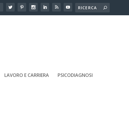
LAVORO E CARRIERA
PSICODIAGNOSI
ARTICOLI RECENTI
Dislessia alle scuole superiori: le
difficoltà che emergono in