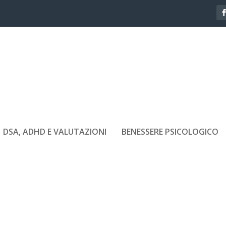
DSA, ADHD E VALUTAZIONI
BENESSERE PSICOLOGICO
R TE ALESSANDRA MASIERO
7, 2019
|
Appuntamento con il talento
|
0
|