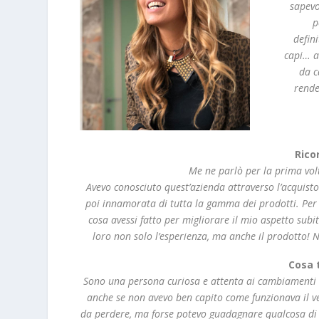
sapevo
p
defin
capi… a
da c
rende
Rico
Me ne parlò per la prima vol
Avevo conosciuto quest’azienda attraverso l’acquist
poi innamorata di tutta la gamma dei prodotti. Per me
cosa avessi fatto per migliorare il mio aspetto sub
loro non solo l’esperienza, ma anche il prodotto!
Cosa 
Sono una persona curiosa e attenta ai cambiamenti de
anche se non avevo ben capito come funzionava il ve
da perdere, ma forse potevo guadagnare qualcosa di p