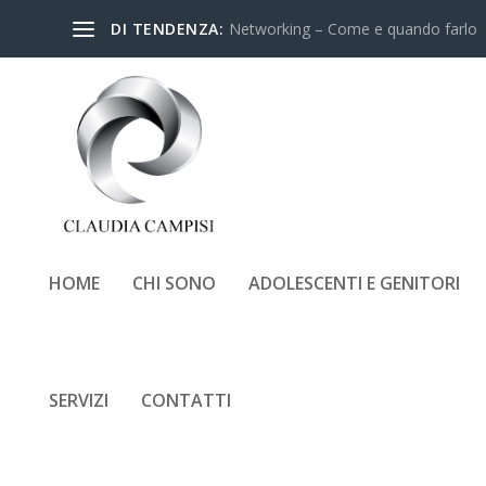
DI TENDENZA:
Networking – Come e quando farlo
HOME
CHI SONO
ADOLESCENTI E GENITORI
INTERVISTO PE
SERVIZI
CONTATTI
Inserito da
Claudia Campisi
|
Ott 1