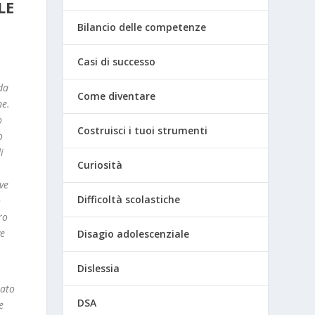
LE
Bilancio delle competenze
Casi di successo
da
Come diventare
ne.
ò
Costruisci i tuoi strumenti
o
i
Curiosità
ve
Difficoltà scolastiche
o
ro
ve
Disagio adolescenziale
Dislessia
rato
DSA
e