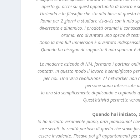
aperto gli occhi su quest’opportunità di lavoro e
l’azienda e la filosofia che sta alla base di quest
Roma per 2 giorni a studiare vis-a-vis con il mio 
divertente e dinamico. I prodotti oramai li conoscevo
oramai ero diventata una specie di test
Dopo la mia full immersion è diventato indispensabi
Quando ho bisogno di supporto il mio sponsor è di
Le moderne aziende di NM, formano i partner online
contatti. In questo modo il lavoro è semplificato p
per noi. Una vera rivoluzione. Al networker non re
persone siano interessate a
Io ora sto semplicemente duplicando e copiando qu
Quest’attività permette veram
Quando hai iniziato,
Io ho iniziato veramente piano, anzi pianissimo! Lavor
ore serali. In realtà parlavo di quello che stavo fa
essere invadente. Fissavo poi gli appuntamenti per 